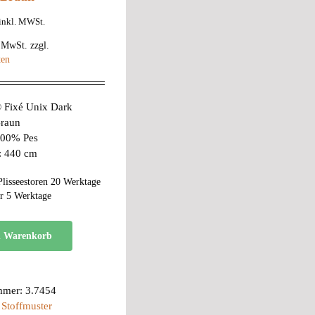
inkl. MWSt.
% MwSt.
zzgl.
ten
Fixé Unix Dark
Braun
 100% Pes
e: 440 cm
Plisseestoren 20 Werktage
r 5 Werktage
n Warenkorb
mmer:
3.7454
:
Stoffmuster