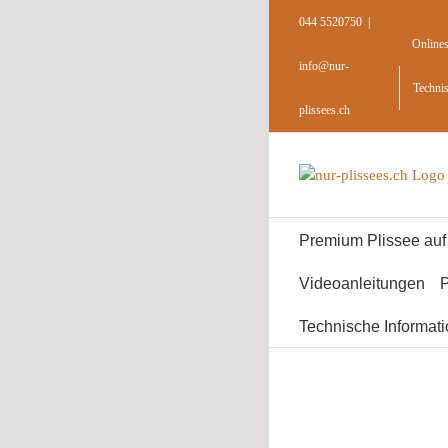
Skip
044 5520750
|
to
Online
content
info@nur-
Techni
plissees.ch
Premium Plissee au
Videoanleitungen
P
Technische Informat