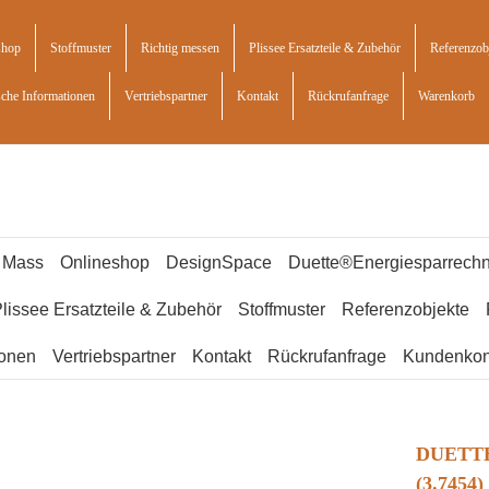
shop
Stoffmuster
Richtig messen
Plissee Ersatzteile & Zubehör
Referenzob
sche Informationen
Vertriebspartner
Kontakt
Rückrufanfrage
Warenkorb
f Mass
Onlineshop
DesignSpace
Duette®Energiesparrechn
lissee Ersatzteile & Zubehör
Stoffmuster
Referenzobjekte
ionen
Vertriebspartner
Kontakt
Rückrufanfrage
Kundenkon
DUETTE
(3.7454)