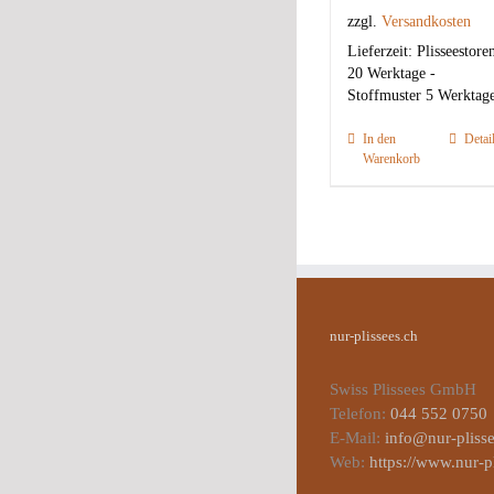
zzgl.
Versandkosten
Lieferzeit:
Plisseestore
20 Werktage -
Stoffmuster 5 Werktag
In den
Detai
Warenkorb
nur-plissees.ch
Swiss Plissees GmbH
Telefon:
044 552 0750
E-Mail:
info@nur-plisse
Web:
https://www.nur-p