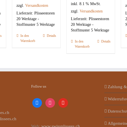
inkl. 8.1 % MwSt.
zzgl.
Versandkosten
z
zzgl.
Versandkosten
n
Lieferzeit:
Plisseestoren
L
20 Werktage -
Lieferzeit:
Plisseestoren
2
e
Stoffmuster 5 Werktage
20 Werktage -
S
Stoffmuster 5 Werktage
ls
In den
Details
Warenkorb
In den
Details
Warenkorb
Follow us
Zahlung &
Widerrufsr
facebook
instagram
youtube
Datenschu
es.ch
lissees.ch
Allgemein
Web:
www.swissplissees.ch