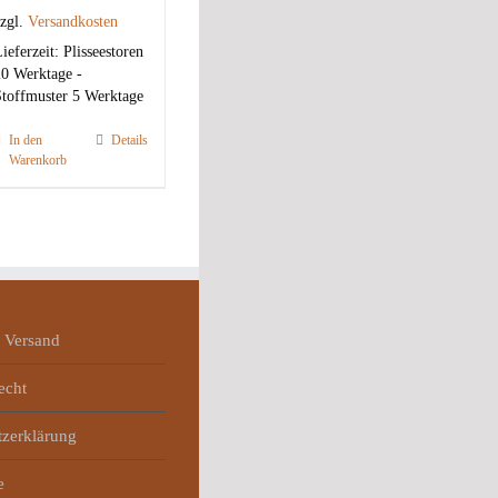
zgl.
Versandkosten
ieferzeit:
Plisseestoren
0 Werktage -
toffmuster 5 Werktage
In den
Details
Warenkorb
 Versand
echt
tzerklärung
e