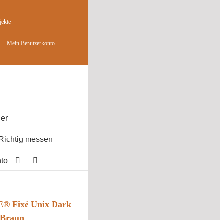
jekte
Mein Benutzerkonto
er
Richtig messen
to
® Fixé Unix Dark
 Braun