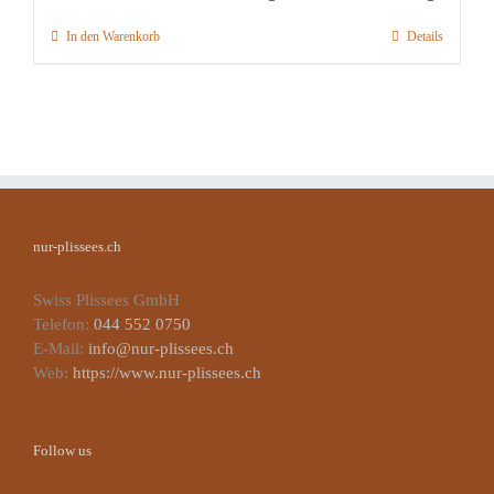
In den Warenkorb
Details
nur-plissees.ch
Swiss Plissees GmbH
Telefon:
044 552 0750
E-Mail:
info@nur-plissees.ch
Web:
https://www.nur-plissees.ch
Follow us