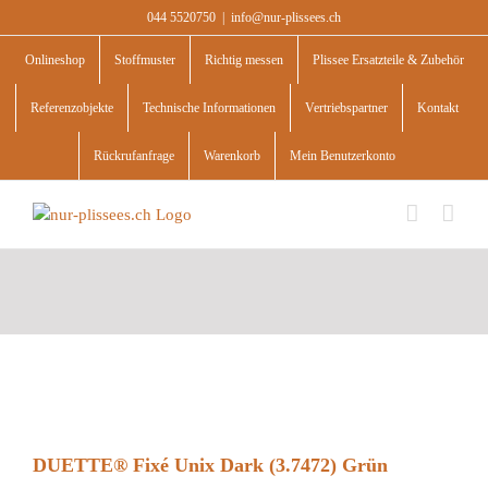
Skip
044 5520750
|
info@nur-plissees.ch
to
content
Onlineshop
Stoffmuster
Richtig messen
Plissee Ersatzteile & Zubehör
Referenzobjekte
Technische Informationen
Vertriebspartner
Kontakt
Rückrufanfrage
Warenkorb
Mein Benutzerkonto
DUETTE® Fixé Unix Dark (3.7472) Grün