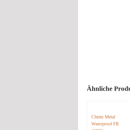
Ähnliche Prod
Chintz Metal
Waterproof FR