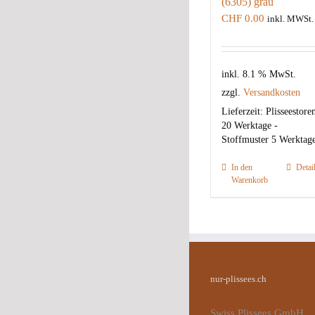
(6305) grau
CHF
0.00
inkl. MWSt.
inkl. 8.1 % MwSt.
zzgl.
Versandkosten
Lieferzeit:
Plisseestore
20 Werktage -
Stoffmuster 5 Werktag
In den
Detai
Warenkorb
nur-plissees.ch
Swiss Plissees GmbH