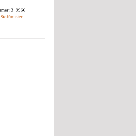
mmer:
3. 9966
:
Stoffmuster