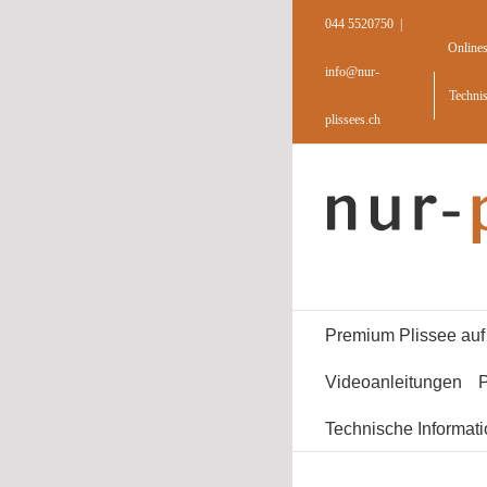
Skip
044 5520750
|
to
Online
content
info@nur-
Techni
plissees.ch
Premium Plissee au
Videoanleitungen
P
Technische Informat