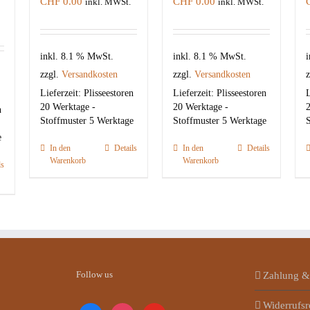
CHF
0.00
CHF
0.00
inkl. MWSt.
inkl. MWSt.
inkl. 8.1 % MwSt.
inkl. 8.1 % MwSt.
i
zzgl.
Versandkosten
zzgl.
Versandkosten
z
Lieferzeit:
Plisseestoren
Lieferzeit:
Plisseestoren
L
20 Werktage -
20 Werktage -
2
n
Stoffmuster 5 Werktage
Stoffmuster 5 Werktage
S
e
In den
Details
In den
Details
Warenkorb
Warenkorb
ls
Follow us
Zahlung &
Widerrufsr