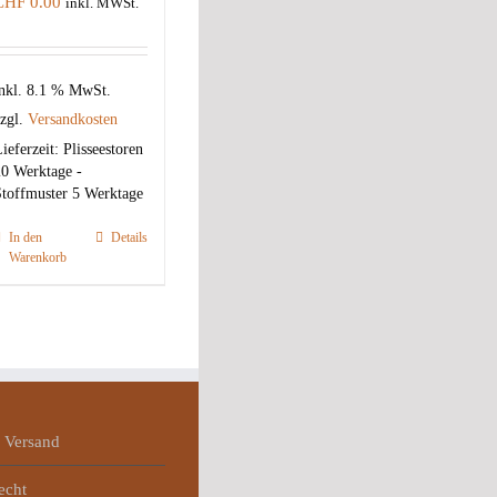
CHF
0.00
inkl. MWSt.
nkl. 8.1 % MwSt.
zgl.
Versandkosten
ieferzeit:
Plisseestoren
0 Werktage -
toffmuster 5 Werktage
In den
Details
Warenkorb
 Versand
echt