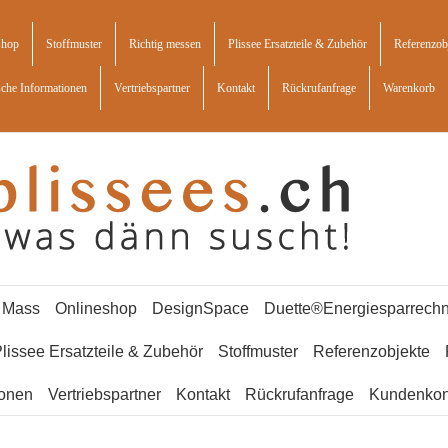
shop
Stoffmuster
Richtig messen
Plissee Ersatzteile & Zubehör
Referenzob
sche Informationen
Vertriebspartner
Kontakt
Rückrufanfrage
Warenkorb
f Mass
Onlineshop
DesignSpace
Duette®Energiesparrechn
lissee Ersatzteile & Zubehör
Stoffmuster
Referenzobjekte
ionen
Vertriebspartner
Kontakt
Rückrufanfrage
Kundenkon