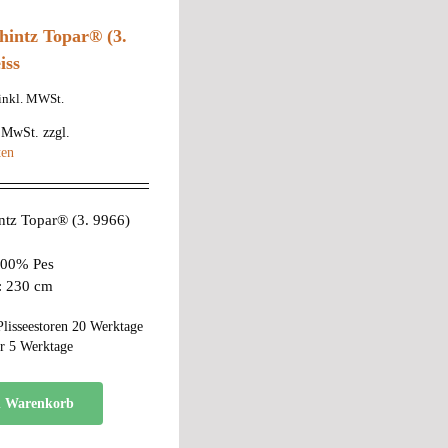
hintz Topar® (3.
iss
inkl. MWSt.
% MwSt.
zzgl.
ten
ntz Topar® (3. 9966)
 100% Pes
e: 230 cm
Plisseestoren 20 Werktage
r 5 Werktage
n Warenkorb