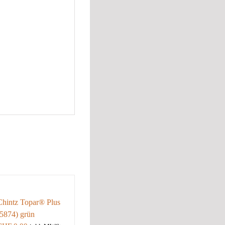
Chintz Topar® Plus
(5874) grün