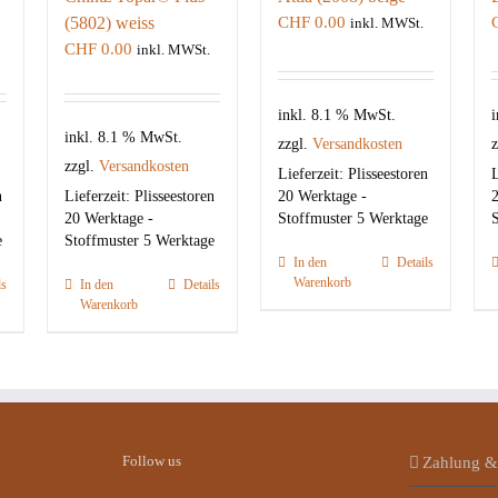
(5802) weiss
CHF
0.00
inkl. MWSt.
CHF
0.00
inkl. MWSt.
inkl. 8.1 % MwSt.
i
inkl. 8.1 % MwSt.
zzgl.
Versandkosten
z
zzgl.
Versandkosten
Lieferzeit:
Plisseestoren
L
n
Lieferzeit:
Plisseestoren
20 Werktage -
2
20 Werktage -
Stoffmuster 5 Werktage
S
e
Stoffmuster 5 Werktage
In den
Details
Warenkorb
ls
In den
Details
Warenkorb
Follow us
Zahlung &