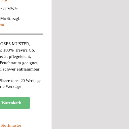
inkl. MWSt.
% MwSt.
zzgl.
ten
OSES MUSTER,
n: 100% Trevira CS,
: 3, pflegeleicht,
Feuchtraum geeignet,
t, schwer entflammbar
Plisseestoren 20 Werktage
r 5 Werktage
n Warenkorb
:
Stoffmuster