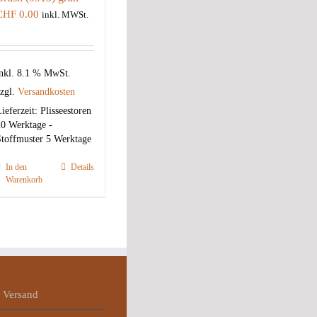
CHF
0.00
inkl. MWSt.
nkl. 8.1 % MwSt.
zgl.
Versandkosten
ieferzeit:
Plisseestoren
0 Werktage -
toffmuster 5 Werktage
In den
Details
Warenkorb
 Versand