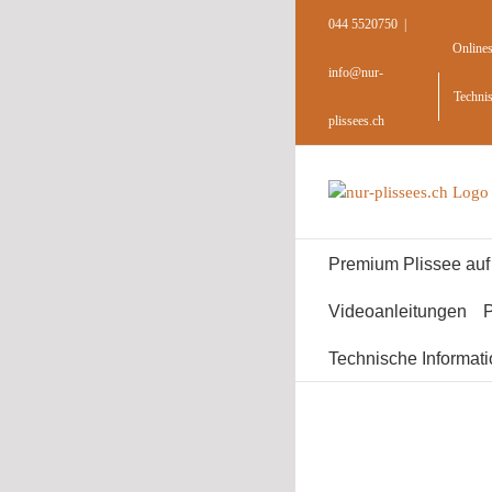
Skip
044 5520750
|
to
Online
content
info@nur-
Techni
plissees.ch
Premium Plissee au
Videoanleitungen
P
Technische Informat