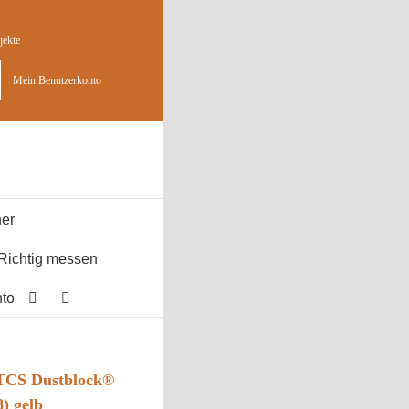
jekte
Mein Benutzerkonto
er
Richtig messen
to
 TCS Dustblock®
) gelb