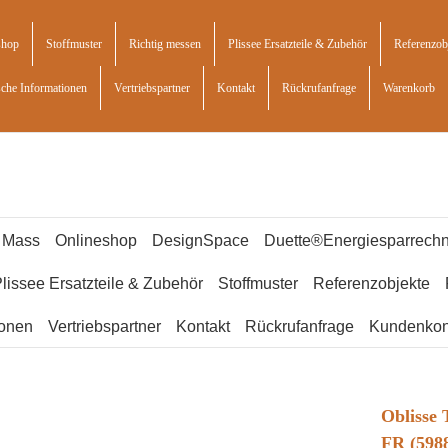
shop
Stoffmuster
Richtig messen
Plissee Ersatzteile & Zubehör
Referenzob
sche Informationen
Vertriebspartner
Kontakt
Rückrufanfrage
Warenkorb
f Mass
Onlineshop
DesignSpace
Duette®Energiesparrechn
lissee Ersatzteile & Zubehör
Stoffmuster
Referenzobjekte
ionen
Vertriebspartner
Kontakt
Rückrufanfrage
Kundenkon
Oblisse
FR (5988