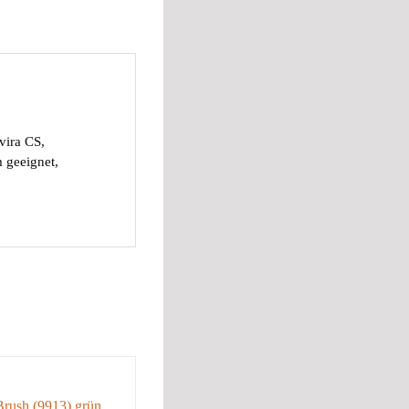
ira CS,
m geeignet,
Brush (9913) grün