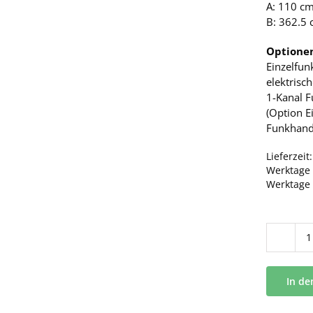
A: 110 cm
B: 362.5 
Optione
Einzelfun
elektrisc
1-Kanal 
(Option E
Funkhand
Lieferzeit
Werktage 
Werktage
In d