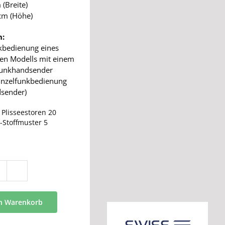
 (Breite)
cm (Höhe)
n:
kbedienung eines
hen Modells mit einem
Funkhandsender
inzelfunkbedienung
sender)
:
Plisseestoren 20
-Stoffmuster 5
PE
10
Menge
en Warenkorb