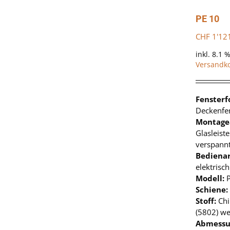
PE 10
CHF
1'12
inkl. 8.1 
Versandk
Fenster
Deckenfen
Montage
Glasleist
verspann
Bedienar
elektrisch
Modell:
Schiene:
Stoff:
Chi
(5802) we
Abmessu