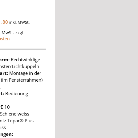
1.80
inkl. MWSt.
% MwSt.
zzgl.
osten
form:
Rechtwinklige
ster/Lichtkuppeln
art:
Montage in der
e (im Fensterrahmen)
t
t:
Bedienung
PE 10
Schiene weiss
ntz Topar® Plus
iss
ngen: