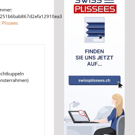
ummer:
9251b6bab867d2efa12910ea3
:
Plissees
ichtkuppeln
Fensterrahmen)