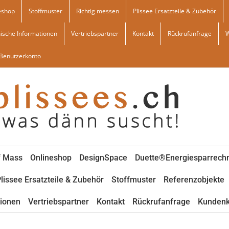
eshop
Stoffmuster
Richtig messen
Plissee Ersatzteile & Zubehör
ische Informationen
Vertriebspartner
Kontakt
Rückrufanfrage
Benutzerkonto
f Mass
Onlineshop
DesignSpace
Duette®Energiesparrech
lissee Ersatzteile & Zubehör
Stoffmuster
Referenzobjekte
tionen
Vertriebspartner
Kontakt
Rückrufanfrage
Kundenk