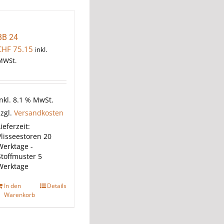
BB 24
CHF
75.15
inkl.
MWSt.
inkl. 8.1 % MwSt.
zzgl.
Versandkosten
ieferzeit:
Plisseestoren 20
Werktage -
Stoffmuster 5
Werktage
In den
Details
Warenkorb