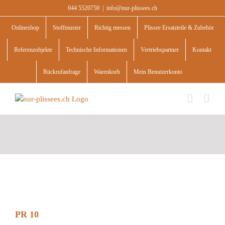
Skip
044 5520750
|
info@nur-plissees.ch
to
content
Onlineshop
Stoffmuster
Richtig messen
Plissee Ersatzteile & Zubehör
Referenzobjekte
Technische Informationen
Vertriebspartner
Kontakt
Rückrufanfrage
Warenkorb
Mein Benutzerkonto
PR 10