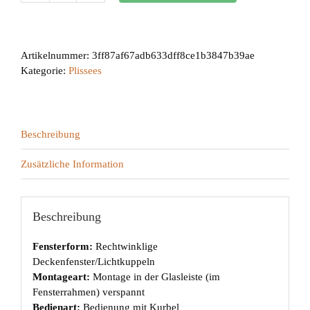
10
Menge
Artikelnummer:
3ff87af67adb633dff8ce1b3847b39ae
Kategorie:
Plissees
Beschreibung
Zusätzliche Information
Beschreibung
Fensterform:
Rechtwinklige
Deckenfenster/Lichtkuppeln
Montageart:
Montage in der Glasleiste (im
Fensterrahmen) verspannt
Bedienart:
Bedienung mit Kurbel