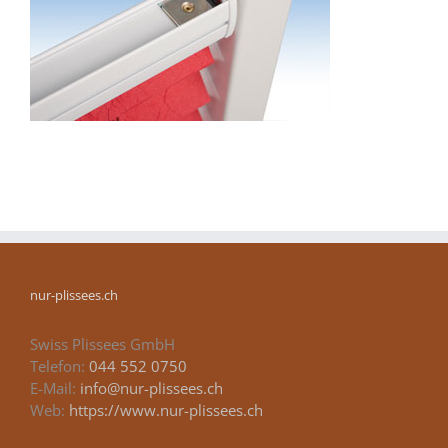
nur-plissees.ch
Swiss Plissees GmbH
Telefon:
044 552 0750
E-Mail:
info@nur-plissees.ch
Web:
https://www.nur-plissees.ch