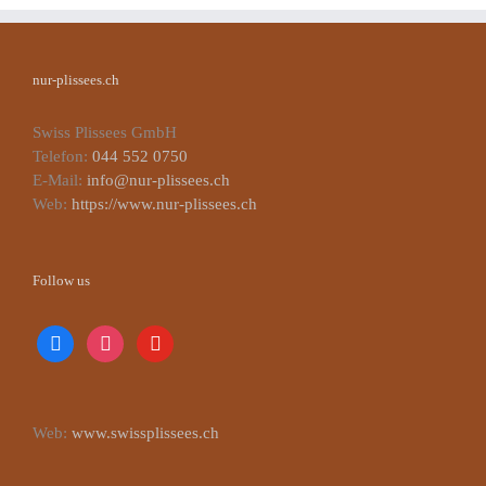
nur-plissees.ch
Swiss Plissees GmbH
Telefon:
044 552 0750
E-Mail:
info@nur-plissees.ch
Web:
https://www.nur-plissees.ch
Follow us
facebook
instagram
youtube
Web:
www.swissplissees.ch