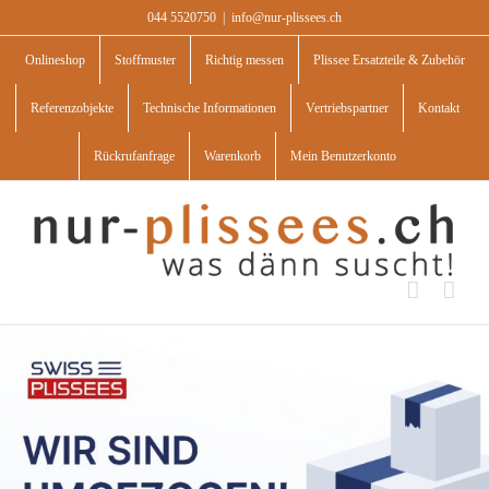
Skip
044 5520750
|
info@nur-plissees.ch
to
content
Onlineshop
Stoffmuster
Richtig messen
Plissee Ersatzteile & Zubehör
Referenzobjekte
Technische Informationen
Vertriebspartner
Kontakt
Rückrufanfrage
Warenkorb
Mein Benutzerkonto