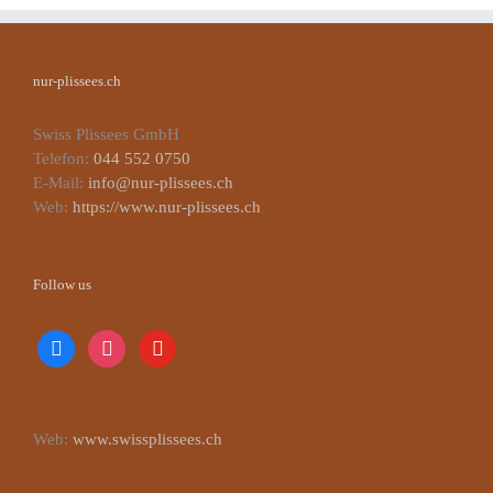
nur-plissees.ch
Swiss Plissees GmbH
Telefon:
044 552 0750
E-Mail:
info@nur-plissees.ch
Web:
https://www.nur-plissees.ch
Follow us
facebook
instagram
youtube
Web:
www.swissplissees.ch