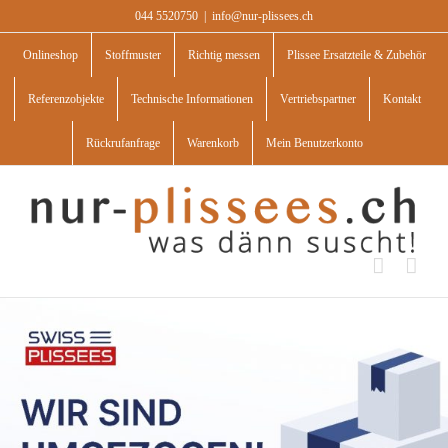
Skip
044 5520750
|
info@nur-plissees.ch
to
content
Onlineshop
Stoffmuster
Richtig messen
Plissee Ersatzteile & Zubehör
Referenzobjekte
Technische Informationen
Vertriebspartner
Kontakt
Rückrufanfrage
Warenkorb
Mein Benutzerkonto