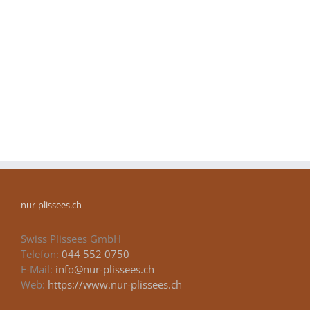
nur-plissees.ch
Swiss Plissees GmbH
Telefon:
044 552 0750
E-Mail:
info@nur-plissees.ch
Web:
https://www.nur-plissees.ch