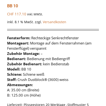
BB 10
CHF
117.10
inkl. MWSt.
inkl. 8.1 % MwSt.
zzgl.
Versandkosten
Fensterform:
Rechteckige Senkrechtfenster
Montageart:
Montage auf dem Fensterrahmen (am
Fensterflügel) verspannt
Zubehör Montage:
–
Bedienart:
Bedienung mit Bediengriff
Zubehör Bedienart:
kein Bedienstab
Modell:
BB 10
Schiene:
Schiene weiß
Stoff:
Crush Dustblock® (3600) weiss
Abmessungen:
A: 35.00 cm (Breite)
B: 125.00 cm (Höhe)
Lieferzeit:
Plisseestoren 20 Werktage -Stoffmuster 5