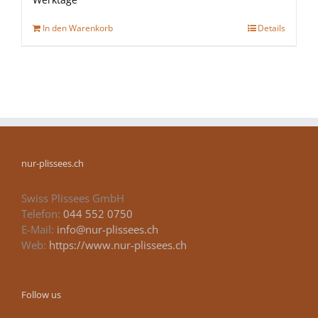
Werktage
In den Warenkorb
Details
nur-plissees.ch
Swiss Plissees GmbH
Telefon:
044 552 0750
E-Mail:
info@nur-plissees.ch
Web:
https://www.nur-plissees.ch
Follow us