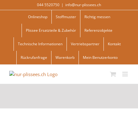
Skip
044 5520750
|
info@nur-plissees.ch
to
content
Onlineshop
Stoffmuster
Richtig messen
Plissee Ersatzteile & Zubehör
Referenzobjekte
Technische Informationen
Vertriebspartner
Kontakt
Rückrufanfrage
Warenkorb
Mein Benutzerkonto