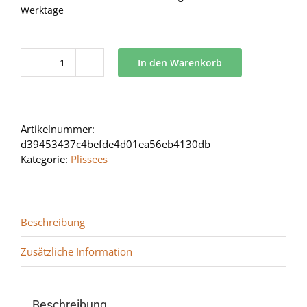
Werktage
In den Warenkorb
BB
10
Menge
Artikelnummer:
d39453437c4befde4d01ea56eb4130db
Kategorie:
Plissees
Beschreibung
Zusätzliche Information
Beschreibung