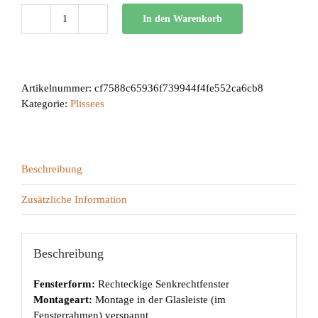
In den Warenkorb
BB
24
Menge
Artikelnummer:
cf7588c65936f739944f4fe552ca6cb8
Kategorie:
Plissees
Beschreibung
Zusätzliche Information
Beschreibung
Fensterform:
Rechteckige Senkrechtfenster
Montageart:
Montage in der Glasleiste (im
Fensterrahmen) verspannt