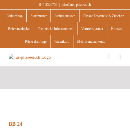
Skip
044 5520750
|
info@nur-plissees.ch
to
content
Onlineshop
Stoffmuster
Richtig messen
Plissee Ersatzteile & Zubehör
Referenzobjekte
Technische Informationen
Vertriebspartner
Kontakt
Rückrufanfrage
Warenkorb
Mein Benutzerkonto
BB 24