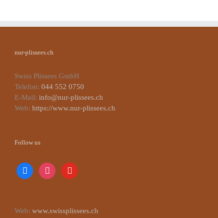
nur-plissees.ch
Swiss Plissees GmbH
Telefon:
044 552 0750
E-Mail:
info@nur-plissees.ch
Web:
https://www.nur-plissees.ch
Follow us
facebook
instagram
youtube
Web:
www.swissplissees.ch