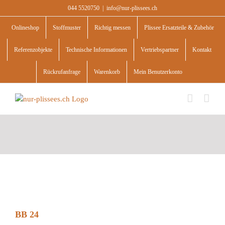
Skip
044 5520750
|
info@nur-plissees.ch
to
content
Onlineshop
Stoffmuster
Richtig messen
Plissee Ersatzteile & Zubehör
Referenzobjekte
Technische Informationen
Vertriebspartner
Kontakt
Rückrufanfrage
Warenkorb
Mein Benutzerkonto
BB 24