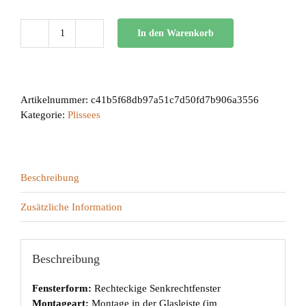
In den Warenkorb
BB
24
Menge
Artikelnummer:
c41b5f68db97a51c7d50fd7b906a3556
Kategorie:
Plissees
Beschreibung
Zusätzliche Information
Beschreibung
Fensterform:
Rechteckige Senkrechtfenster
Montageart:
Montage in der Glasleiste (im