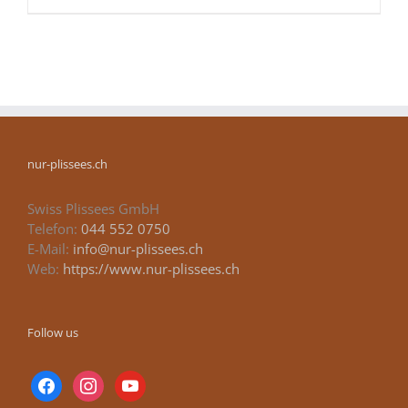
nur-plissees.ch
Swiss Plissees GmbH
Telefon:
044 552 0750
E-Mail:
info@nur-plissees.ch
Web:
https://www.nur-plissees.ch
Follow us
facebook
instagram
youtube