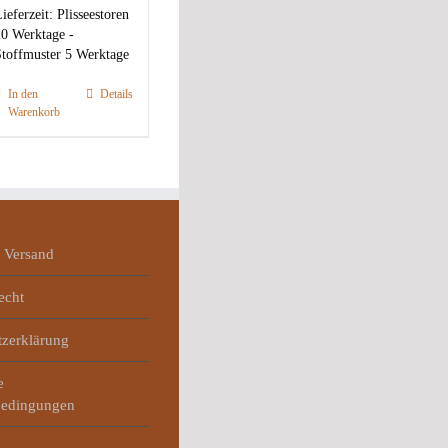
ieferzeit:
Plisseestoren
0 Werktage -
toffmuster 5 Werktage
In den
Details
Warenkorb
 Versand
echt
tzerklärung
e
bedingungen