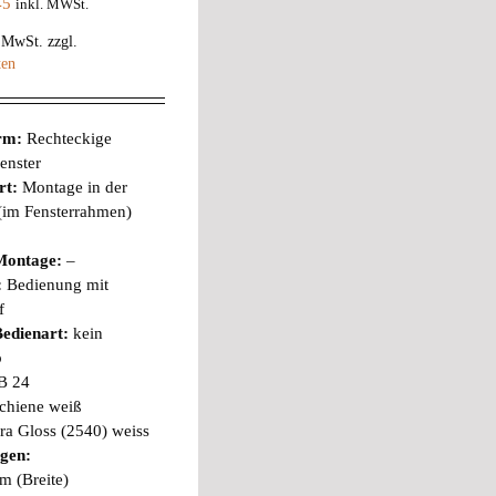
45
inkl. MWSt.
% MwSt.
zzgl.
ten
orm:
Rechteckige
enster
rt:
Montage in der
 (im Fensterrahmen)
Montage:
–
:
Bedienung mit
f
edienart:
kein
b
B 24
chiene weiß
a Gloss (2540) weiss
gen:
m (Breite)