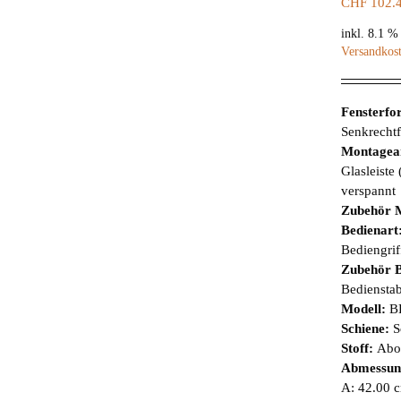
CHF
102.
inkl. 8.1 
Versandkos
Fensterf
Senkrechtf
Montagea
Glasleiste
verspannt
Zubehör 
Bedienart
Bediengrif
Zubehör B
Bediensta
Modell:
B
Schiene:
S
Stoff:
Abor
Abmessun
A: 42.00 c