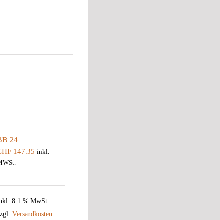
BB 24
CHF
147.35
inkl.
MWSt.
nkl. 8.1 % MwSt.
zgl.
Versandkosten