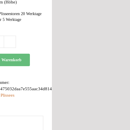
cm (Höhe)
Plisseestoren 20 Werktage
r 5 Werktage
BB
24
Menge
n Warenkorb
mmer:
b475032daa7e555aac34d814
:
Plissees