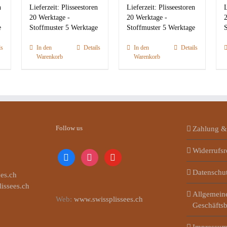
n
Lieferzeit:
Plisseestoren
Lieferzeit:
Plisseestoren
L
20 Werktage -
20 Werktage -
2
e
Stoffmuster 5 Werktage
Stoffmuster 5 Werktage
S
ls
In den
Details
In den
Details
Warenkorb
Warenkorb
Follow us
Zahlung &
Widerrufsr
facebook
instagram
youtube
Datenschu
es.ch
lissees.ch
Allgemein
Web:
www.swissplissees.ch
Geschäfts