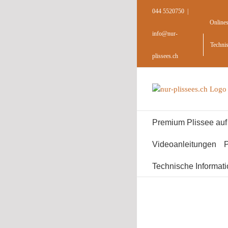
Skip
044 5520750
|
to
Online
content
info@nur-
Techni
plissees.ch
Premium Plissee au
Videoanleitungen
P
Technische Informat