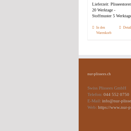
Lieferzeit:
Plisseestore
20 Werktage -
Stoffmuster 5 Werktag
In den
Detai
Warenkorb
nur-plissees.ch
Swiss Plissees GmbH
Telefon:
044 552 0750
E-Mail:
info@nur-plisse
Web:
https://www.nur-p