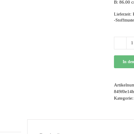
B: 86.00 
Lieferzeit:
-Stoffmuste
In de
Artikelnu
849f0e14
Kategorie