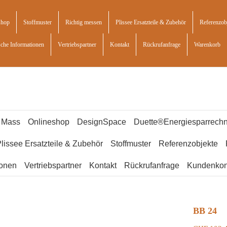
shop
Stoffmuster
Richtig messen
Plissee Ersatzteile & Zubehör
Referenzob
sche Informationen
Vertriebspartner
Kontakt
Rückrufanfrage
Warenkorb
f Mass
Onlineshop
DesignSpace
Duette®Energiesparrechn
lissee Ersatzteile & Zubehör
Stoffmuster
Referenzobjekte
ionen
Vertriebspartner
Kontakt
Rückrufanfrage
Kundenkon
BB 24