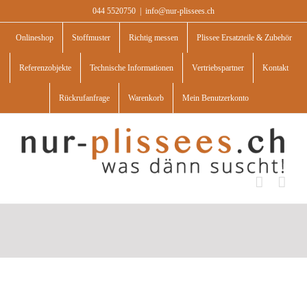
Skip
044 5520750
|
info@nur-plissees.ch
to
content
Onlineshop
Stoffmuster
Richtig messen
Plissee Ersatzteile & Zubehör
Referenzobjekte
Technische Informationen
Vertriebspartner
Kontakt
Rückrufanfrage
Warenkorb
Mein Benutzerkonto