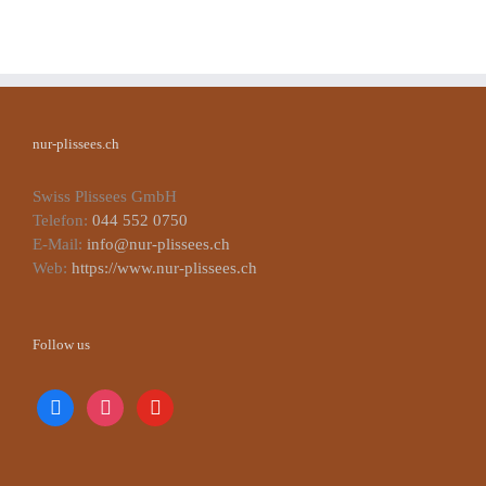
nur-plissees.ch
Swiss Plissees GmbH
Telefon:
044 552 0750
E-Mail:
info@nur-plissees.ch
Web:
https://www.nur-plissees.ch
Follow us
facebook
instagram
youtube