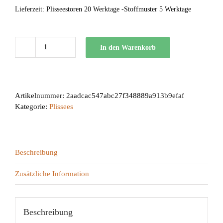
Lieferzeit:
Plisseestoren 20 Werktage -Stoffmuster 5 Werktage
In den Warenkorb
BB
24
Menge
Artikelnummer:
2aadcac547abc27f348889a913b9efaf
Kategorie:
Plissees
Beschreibung
Zusätzliche Information
Beschreibung