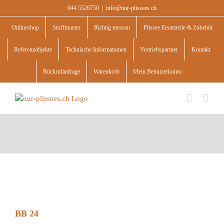
Skip
044 5520750
|
info@nur-plissees.ch
to
content
Onlineshop
Stoffmuster
Richtig messen
Plissee Ersatzteile & Zubehör
Referenzobjekte
Technische Informationen
Vertriebspartner
Kontakt
Rückrufanfrage
Warenkorb
Mein Benutzerkonto
BB 24