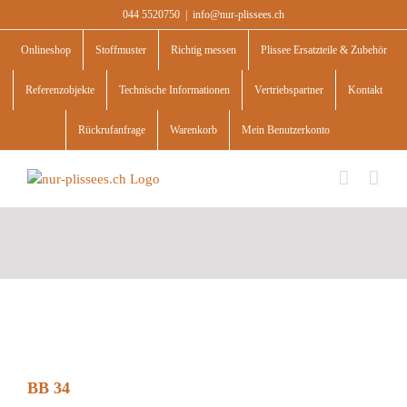
Skip
044 5520750
|
info@nur-plissees.ch
to
content
Onlineshop
Stoffmuster
Richtig messen
Plissee Ersatzteile & Zubehör
Referenzobjekte
Technische Informationen
Vertriebspartner
Kontakt
Rückrufanfrage
Warenkorb
Mein Benutzerkonto
BB 34