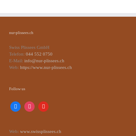
nur-plissees.ch
Swiss Plissees GmbH
Telefon:
044 552 0750
E-Mail:
info@nur-plissees.ch
Web:
https://www.nur-plissees.ch
Follow us
facebook
instagram
youtube
Web:
www.swissplissees.ch