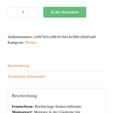
In den Warenkorb
BB
34
Menge
Artikelnummer:
ce997bf1e2881619414e380c200d5a40
Kategorie:
Plissees
Beschreibung
Zusätzliche Information
Beschreibung
Fensterform:
Rechteckige Senkrechtfenster
Montageart:
Montage in der Glasleiste (im