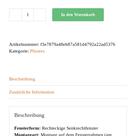
In den Warenkorb
BB
34
Menge
Artikelnummer:
f3e7879a48eb87a581d4792a22ad5376
Kategorie:
Plissees
Beschreibung
Zusätzliche Information
Beschreibung
Fensterform:
Rechteckige Senkrechtfenster
Montageart:
Montage auf dem Fensterrahmen (am