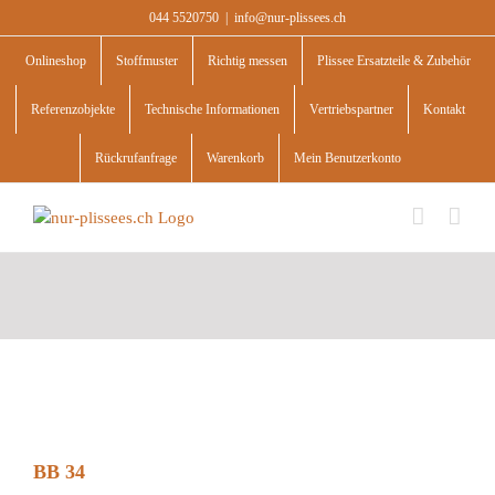
Skip
044 5520750
|
info@nur-plissees.ch
to
content
Onlineshop
Stoffmuster
Richtig messen
Plissee Ersatzteile & Zubehör
Referenzobjekte
Technische Informationen
Vertriebspartner
Kontakt
Rückrufanfrage
Warenkorb
Mein Benutzerkonto
BB 34