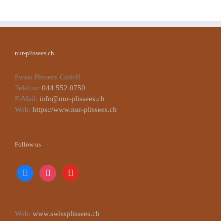
nur-plissees.ch
Swiss Plissees GmbH
Telefon:
044 552 0750
E-Mail:
info@nur-plissees.ch
Web:
https://www.nur-plissees.ch
Follow us
facebook
instagram
youtube
Web:
www.swissplissees.ch