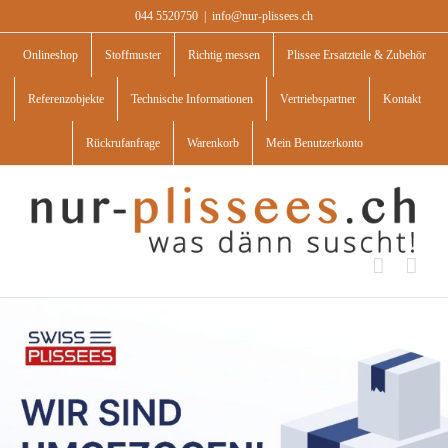
Skip
044 5520750
|
info@nur-plissees.ch
to
content
Onlineshop
Stoffmuster
Richtig messen
Plissee Ersatzteile & Zubehör
Referenzobjekte
Technische Informationen
Vertriebspartner
Kontakt
Rückrufanfrage
Warenkorb
Mein Benutzerkonto