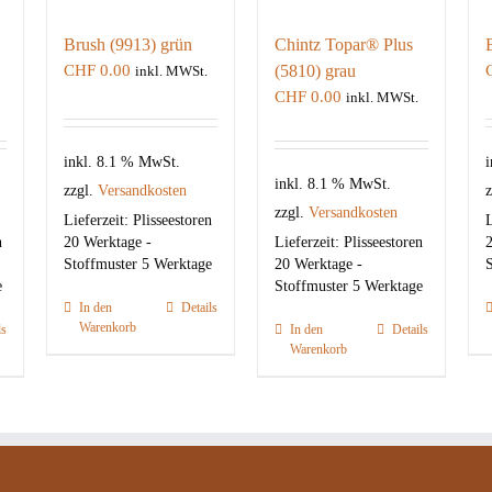
Brush (9913) grün
Chintz Topar® Plus
CHF
0.00
(5810) grau
inkl. MWSt.
CHF
0.00
inkl. MWSt.
inkl. 8.1 % MwSt.
i
inkl. 8.1 % MwSt.
zzgl.
Versandkosten
z
zzgl.
Versandkosten
Lieferzeit:
Plisseestoren
L
n
20 Werktage -
Lieferzeit:
Plisseestoren
2
Stoffmuster 5 Werktage
20 Werktage -
S
e
Stoffmuster 5 Werktage
In den
Details
Warenkorb
ls
In den
Details
Warenkorb