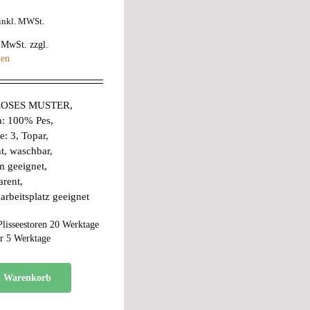
inkl. MWSt.
% MwSt.
zzgl.
ten
OSES MUSTER,
n: 100% Pes,
e: 3, Topar,
ht, waschbar,
m geeignet,
arent,
arbeitsplatz geeignet
Plisseestoren 20 Werktage
r 5 Werktage
n Warenkorb