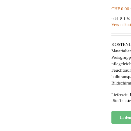
CHF
0.00
inkl. 8.1 
Versandkos
KOSTENL
Materialie
Preisgrupp
pflegeleic
Feuchtrau
halbtransp
Bildschirm
Lieferzeit:
-Stoffmuste
In de