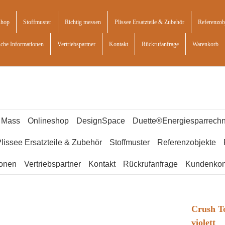
shop
Stoffmuster
Richtig messen
Plissee Ersatzteile & Zubehör
Referenzob
sche Informationen
Vertriebspartner
Kontakt
Rückrufanfrage
Warenkorb
f Mass
Onlineshop
DesignSpace
Duette®Energiesparrechn
lissee Ersatzteile & Zubehör
Stoffmuster
Referenzobjekte
ionen
Vertriebspartner
Kontakt
Rückrufanfrage
Kundenkon
Crush T
violett