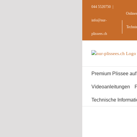
Skip
044 5520750
|
to
Online
content
info@nur-
Techni
plissees.ch
Premium Plissee au
Videoanleitungen
P
Technische Informat