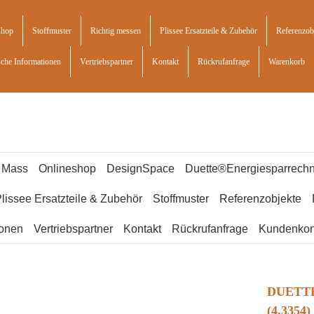
shop
Stoffmuster
Richtig messen
Plissee Ersatzteile & Zubehör
Referenzob
sche Informationen
Vertriebspartner
Kontakt
Rückrufanfrage
Warenkorb
f Mass
Onlineshop
DesignSpace
Duette®Energiesparrechn
lissee Ersatzteile & Zubehör
Stoffmuster
Referenzobjekte
ionen
Vertriebspartner
Kontakt
Rückrufanfrage
Kundenkon
DUETTE®
(4.3354)