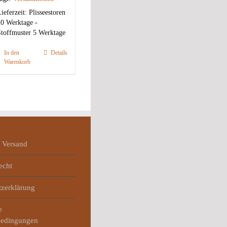
ieferzeit:
Plisseestoren
0 Werktage -
toffmuster 5 Werktage
In den
Details
Warenkorb
 Versand
echt
tzerklärung
e
bedingungen