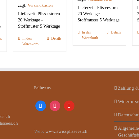
zzgl.
Versandkosten
Lieferzeit:
Plisseestoren
L
n
Lieferzeit:
Plisseestoren
20 Werktage -
2
20 Werktage -
Stoffmuster 5 Werktage
S
e
Stoffmuster 5 Werktage
In den
Details
Warenkorb
ls
In den
Details
Warenkorb
Follow us
Zahlung &
Widerrufsr
facebook
instagram
youtube
Datenschu
es.ch
lissees.ch
Allgemein
Web:
www.swissplissees.ch
Geschäfts