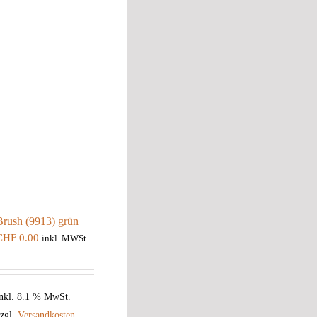
Brush (9913) grün
CHF
0.00
inkl. MWSt.
nkl. 8.1 % MwSt.
zgl.
Versandkosten