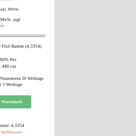
inkl. MWSt.
% MwSt.
zzgl.
ten
ixé Batiste (4.3354)
 100% Pes
e: 440 cm
Plisseestoren 20 Werktage
r 5 Werktage
n Warenkorb
mmer:
4.3354
:
Stoffmuster