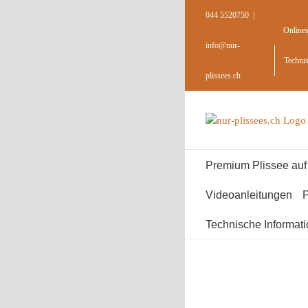
Skip
044 5520750
|
to
Online
content
info@nur-
Techni
plissees.ch
Premium Plissee au
Videoanleitungen
P
Technische Informat