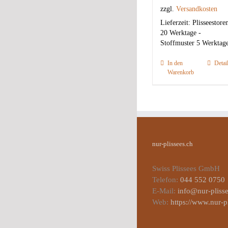
zzgl.
Versandkosten
Lieferzeit:
Plisseestore
20 Werktage -
Stoffmuster 5 Werktag
In den
Detai
Warenkorb
nur-plissees.ch
Swiss Plissees GmbH
Telefon:
044 552 0750
E-Mail:
info@nur-plisse
Web:
https://www.nur-p