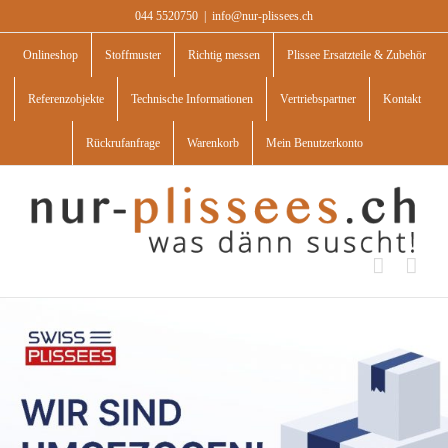
Skip
044 5520750
|
info@nur-plissees.ch
to
content
Onlineshop
Stoffmuster
Richtig messen
Plissee Ersatzteile & Zubehör
Referenzobjekte
Technische Informationen
Vertriebspartner
Kontakt
Rückrufanfrage
Warenkorb
Mein Benutzerkonto