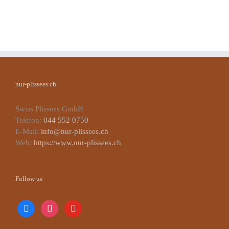
nur-plissees.ch
Swiss Plissees GmbH
Telefon:
044 552 0750
E-Mail:
info@nur-plissees.ch
Web:
https://www.nur-plissees.ch
Follow us
facebook
instagram
youtube