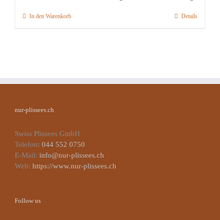
In den Warenkorb
Details
nur-plissees.ch
Swiss Plissees GmbH
Telefon:
044 552 0750
E-Mail:
info@nur-plissees.ch
Web:
https://www.nur-plissees.ch
Follow us