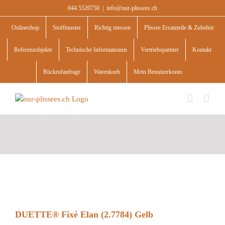
Skip
044 5520750
|
info@nur-plissees.ch
to
content
Onlineshop
Stoffmuster
Richtig messen
Plissee Ersatzteile & Zubehör
Referenzobjekte
Technische Informationen
Vertriebspartner
Kontakt
Rückrufanfrage
Warenkorb
Mein Benutzerkonto
DUETTE® Fixé Elan (2.7784) Gelb