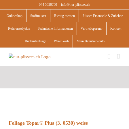
Skip
044 5520750
|
info@nur-plissees.ch
to
content
Onlineshop
Stoffmuster
Richtig messen
Plissee Ersatzteile & Zubehör
Referenzobjekte
Technische Informationen
Vertriebspartner
Kontakt
Rückrufanfrage
Warenkorb
Mein Benutzerkonto
Foliage Topar® Plus (3. 0530) weiss