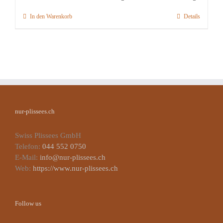
In den Warenkorb
Details
nur-plissees.ch
Swiss Plissees GmbH
Telefon:
044 552 0750
E-Mail:
info@nur-plissees.ch
Web:
https://www.nur-plissees.ch
Follow us